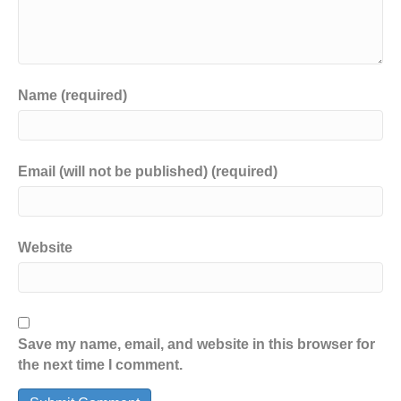
Name (required)
Email (will not be published) (required)
Website
Save my name, email, and website in this browser for
the next time I comment.