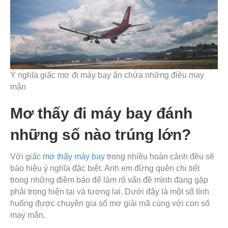
Ý nghĩa giấc mơ đi máy bay ẩn chứa những điều may
mắn
Mơ thấy đi máy bay đánh
những số nào trúng lớn?
Với giấc
mơ thấy máy bay
trong nhiều hoàn cảnh đều sẽ
báo hiệu ý nghĩa đặc biệt. Anh em đừng quên chi tiết
trong những điềm báo để làm rõ vấn đề mình đang gặp
phải trong hiện tại và tương lai. Dưới đây là một số tình
huống được chuyên gia sổ mơ giải mã cùng với con số
may mắn.