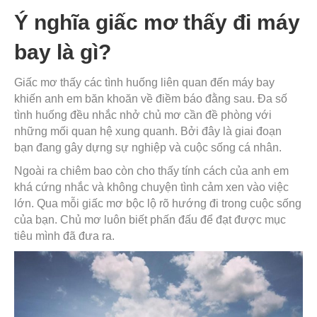
Ý nghĩa giấc mơ thấy đi máy
bay là gì?
Giấc mơ thấy các tình huống liên quan đến máy bay
khiến anh em băn khoăn về điềm báo đằng sau. Đa số
tình huống đều nhắc nhở chủ mơ cần đề phòng với
những mối quan hệ xung quanh. Bởi đây là giai đoạn
bạn đang gây dựng sự nghiệp và cuộc sống cá nhân.
Ngoài ra chiêm bao còn cho thấy tính cách của anh em
khá cứng nhắc và không chuyện tình cảm xen vào việc
lớn. Qua mỗi giấc mơ bộc lộ rõ hướng đi trong cuộc sống
của bạn. Chủ mơ luôn biết phấn đấu để đạt được mục
tiêu mình đã đưa ra.