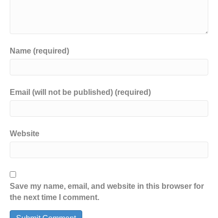
Name (required)
Email (will not be published) (required)
Website
Save my name, email, and website in this browser for
the next time I comment.