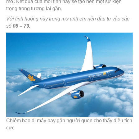
mơ. Kết quả của mối tình này sẽ tạo nên một sự kiện
trọng trong tương lai gần.
Với tình huống này trong mơ anh em nên đầu tư vào các
số
08 – 79.
Chiêm bao đi máy bay gặp người quen cho thấy điều tích
cực