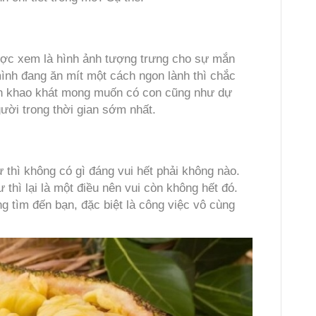
ược xem là hình ảnh tượng trưng cho sự mắn
nh đang ăn mít một cách ngon lành thì chắc
iện khao khát mong muốn có con cũng như dự
ười trong thời gian sớm nhất.
ư thì không có gì đáng vui hết phải không nào.
hì lại là một điều nên vui còn không hết đó.
g tìm đến bạn, đặc biệt là công việc vô cùng