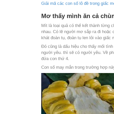
Giải mã các con số lô đề trong giấc m
Mơ thấy mình ăn cả chù
Mít là loại quả có thể kết thành từng
nhau. Có lẽ người mơ sắp ra đi hoặc c
khát đoàn tụ, đoàn tụ len lỏi vào giấc
Đó cũng là dấu hiệu cho thấy mối tình
người yêu. thì sẽ có người yêu. Về p
đứa con thứ 4.
Con số may mắn trong trường hợp nà