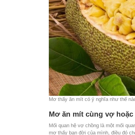
Mơ thấy ăn mít có ý nghĩa như thế nà
Mơ ăn mít cùng vợ hoặc
Mối quan hệ vợ chồng là một mối quan 
mơ thấy bạn đời của mình, điều đó ch