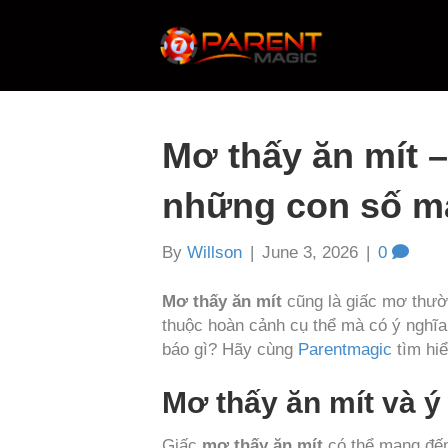
Mơ thấy ăn mít 
những con số m
By
Willson
|
June 3, 2026
|
0
Mơ thấy ăn mít
cũng là giấc mơ thườ
thuộc hoàn cảnh cụ thể mà có ý nghĩ
báo gì? Hãy cùng
Parentmagic
tìm hiể
Mơ thấy ăn mít và ý
Giấc
mơ thấy ăn mít
có thể mang đến