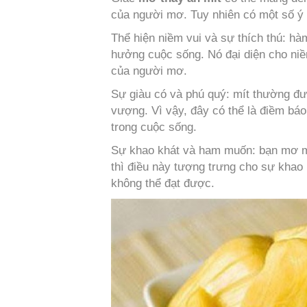
của người mơ. Tuy nhiên có một số ý
Thể hiện niềm vui và sự thích thú: h
hưởng cuộc sống. Nó đại diện cho niề
của người mơ.
Sự giàu có và phú quý: mít thường đượ
vượng. Vì vậy, đây có thể là điềm bá
trong cuộc sống.
Sự khao khát và ham muốn: bạn mơ m
thì điều này tượng trưng cho sự khao
không thể đạt được.