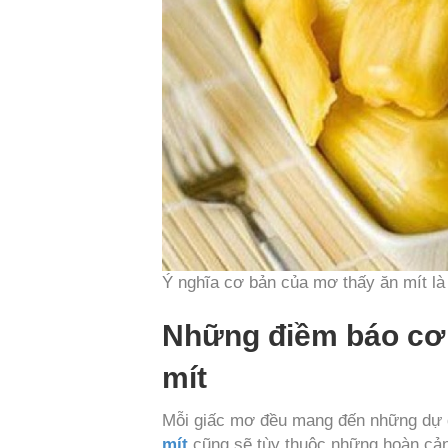
Ý nghĩa cơ bản của mơ thấy ăn mít là
Những điềm báo cơ 
mít
Mỗi giấc mơ đều mang đến những dự đ
mít
cũng sẽ tùy thuộc những hoàn cảnh