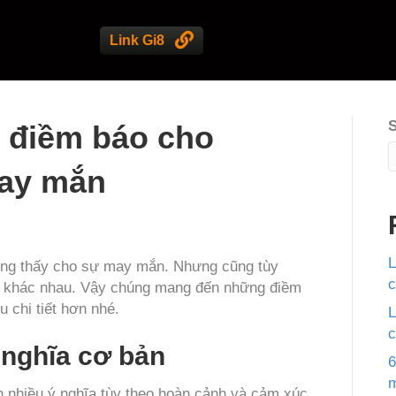
Link Gi8
– điềm báo cho
ay mắn
L
ng thấy cho sự may mắn. Nhưng cũng tùy
c
a khác nhau. Vậy chúng mang đến những điềm
u chi tiết hơn nhé.
L
c
 nghĩa cơ bản
6
 nhiều ý nghĩa tùy theo hoàn cảnh và cảm xúc