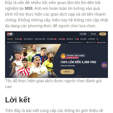
Đây là vấn đề nhiều hội viên quan tâm khi tìm đến trải
nghiệm tại
M88
. Anh em hoàn toàn tin tưởng vào quá
trình hỗ trợ thực hiện các giao dịch nạp và rút tiền nhanh
chóng. Không những vậy, hiện nay hệ thống còn cập nhật
đa dạng các phương thức để người chơi lựa chọn.
Tốc độ thực hiện giao dịch được người chơi đánh giá
cao
Lời kết
Trên đây là bài viết cung cấp các thông tin giới thiệu về