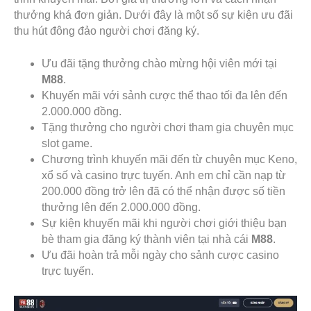
thưởng khá đơn giản. Dưới đây là một số sự kiện ưu đãi
thu hút đông đảo người chơi đăng ký.
Ưu đãi tặng thưởng chào mừng hội viên mới tại
M88
.
Khuyến mãi với sảnh cược thể thao tối đa lên đến
2.000.000 đồng.
Tặng thưởng cho người chơi tham gia chuyên mục
slot game.
Chương trình khuyến mãi đến từ chuyên mục Keno,
xổ số và casino trực tuyến. Anh em chỉ cần nạp từ
200.000 đồng trở lên đã có thể nhận được số tiền
thưởng lên đến 2.000.000 đồng.
Sự kiện khuyến mãi khi người chơi giới thiệu bạn
bè tham gia đăng ký thành viên tại nhà cái
M88
.
Ưu đãi hoàn trả mỗi ngày cho sảnh cược casino
trực tuyến.