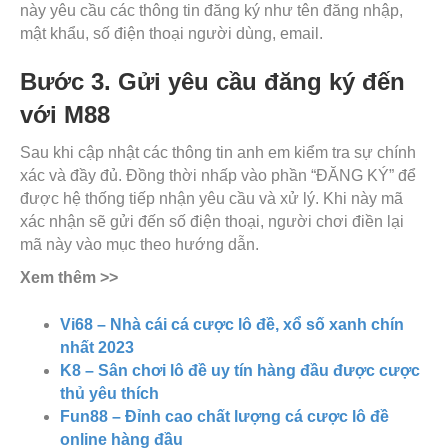
này yêu cầu các thông tin đăng ký như tên đăng nhập,
mật khẩu, số điện thoại người dùng, email.
Bước 3. Gửi yêu cầu đăng ký đến
với M88
Sau khi cập nhật các thông tin anh em kiểm tra sự chính
xác và đầy đủ. Đồng thời nhấp vào phần “ĐĂNG KÝ” để
được hệ thống tiếp nhận yêu cầu và xử lý. Khi này mã
xác nhận sẽ gửi đến số điện thoại, người chơi điền lại
mã này vào mục theo hướng dẫn.
Xem thêm >>
Vi68 – Nhà cái cá cược lô đề, xổ số xanh chín
nhất 2023
K8 – Sân chơi lô đề uy tín hàng đầu được cược
thủ yêu thích
Fun88 – Đỉnh cao chất lượng cá cược lô đề
online hàng đầu