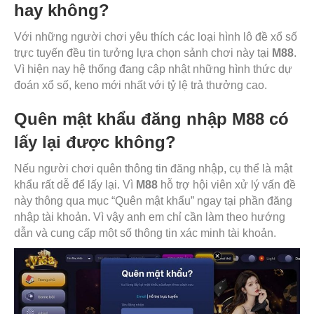
hay không?
Với những người chơi yêu thích các loại hình lô đề xổ số
trực tuyến đều tin tưởng lựa chọn sảnh chơi này tại
M88
.
Vì hiện nay hệ thống đang cập nhật những hình thức dự
đoán xổ số, keno mới nhất với tỷ lệ trả thưởng cao.
Quên mật khẩu đăng nhập M88 có
lấy lại được không?
Nếu người chơi quên thông tin đăng nhập, cụ thể là mật
khẩu rất dễ để lấy lại. Vì
M88
hỗ trợ hội viên xử lý vấn đề
này thông qua mục “Quên mật khẩu” ngay tại phần đăng
nhập tài khoản. Vì vậy anh em chỉ cần làm theo hướng
dẫn và cung cấp một số thông tin xác minh tài khoản.