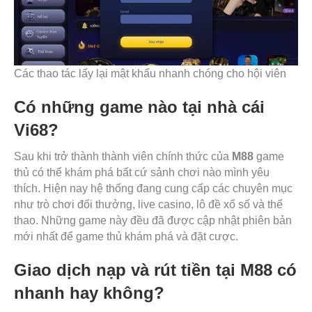
Các thao tác lấy lại mật khẩu nhanh chóng cho hội viên
Có những game nào tại nhà cái
Vi68?
Sau khi trở thành thành viên chính thức của
M88
game
thủ có thể khám phá bất cứ sảnh chơi nào mình yêu
thích. Hiện nay hệ thống đang cung cấp các chuyên mục
như trò chơi đổi thưởng, live casino, lô đề xổ số và thể
thao. Những game này đều đã được cập nhật phiên bản
mới nhất để game thủ khám phá và đặt cược.
Giao dịch nạp và rút tiền tại M88 có
nhanh hay không?