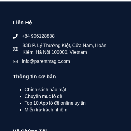
Liên Hệ
+84 906128888
83B P. Lý Thường Kiệt, Cửa Nam, Hoàn
Kiếm, Hà Nội 100000, Vietnam
info@parentmagic.com
Thông tin cơ bản
Chính sách bảo mật
Chuyên mục lô đề
Top 10 App lô đề online uy tín
Miễn trừ trách nhiệm