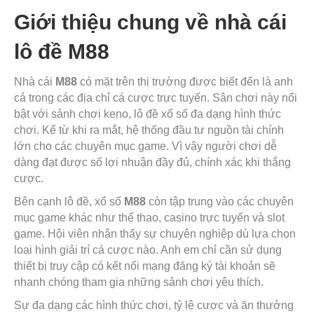
Giới thiệu chung về nhà cái
lô đề M88
Nhà cái
M88
có mặt trên thị trường được biết đến là anh
cả trong các địa chỉ cá cược trực tuyến. Sân chơi này nổi
bật với sảnh chơi keno, lô đề xổ số đa dạng hình thức
chơi. Kể từ khi ra mắt, hệ thống đầu tư nguồn tài chính
lớn cho các chuyên mục game. Vì vậy người chơi dễ
dàng đạt được số lợi nhuận đầy đủ, chính xác khi thắng
cược.
Bên cạnh lô đề, xổ số
M88
còn tập trung vào các chuyên
mục game khác như thể thao, casino trực tuyến và slot
game. Hội viên nhận thấy sự chuyên nghiệp dù lựa chọn
loại hình giải trí cá cược nào. Anh em chỉ cần sử dụng
thiết bị truy cập có kết nối mạng đăng ký tài khoản sẽ
nhanh chóng tham gia những sảnh chơi yêu thích.
Sự đa dạng các hình thức chơi, tỷ lệ cược và ăn thưởng