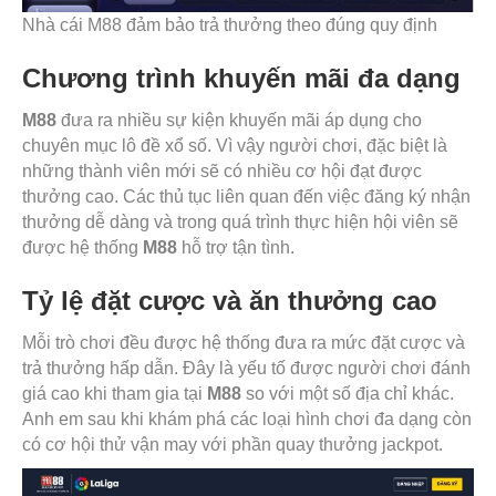
Nhà cái M88 đảm bảo trả thưởng theo đúng quy định
Chương trình khuyến mãi đa dạng
M88
đưa ra nhiều sự kiện khuyến mãi áp dụng cho
chuyên mục lô đề xổ số. Vì vậy người chơi, đặc biệt là
những thành viên mới sẽ có nhiều cơ hội đạt được
thưởng cao. Các thủ tục liên quan đến việc đăng ký nhận
thưởng dễ dàng và trong quá trình thực hiện hội viên sẽ
được hệ thống
M88
hỗ trợ tận tình.
Tỷ lệ đặt cược và ăn thưởng cao
Mỗi trò chơi đều được hệ thống đưa ra mức đặt cược và
trả thưởng hấp dẫn. Đây là yếu tố được người chơi đánh
giá cao khi tham gia tại
M88
so với một số địa chỉ khác.
Anh em sau khi khám phá các loại hình chơi đa dạng còn
có cơ hội thử vận may với phần quay thưởng jackpot.