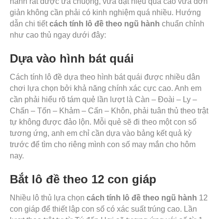
hành rất được ưa chuộng, vừa đạt hiệu quả cao vừa đơn
giản không cần phải có kinh nghiệm quá nhiều. Hướng
dẫn chi tiết
cách tính lô đề theo ngũ hành
chuẩn chỉnh
như cao thủ ngay dưới đây:
Dựa vào hình bát quái
Cách tính lô đề dựa theo hình bát quái được nhiều dân
chơi lựa chọn bởi khả năng chính xác cực cao. Anh em
cần phải hiểu rõ tám quẻ lần lượt là Càn – Đoài – Ly –
Chấn – Tốn – Khảm – Cấn – Khôn, phải tuân thủ theo trật
tự không được đảo lộn. Mỗi quẻ sẽ đi theo một con số
tương ứng, anh em chỉ cần dựa vào bảng kết quả kỳ
trước để tìm cho riêng mình con số may mắn cho hôm
nay.
Bắt lô đề theo 12 con giáp
Nhiều lô thủ lựa chọn
cách tính lô đề theo ngũ hành
12
con giáp để thiết lập con số có xác suất trúng cao. Lần