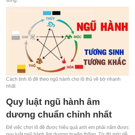
sống.
Cách tính lô đề theo ngũ hành cho lô thủ về bờ nhanh
nhất
Quy luật ngũ hành âm
dương chuẩn chỉnh nhất
Để việc chơi lô đề được hiệu quả anh em phải nắm được
quy luật ngũ hành âm dương truyền thống. Từ đó mới dễ