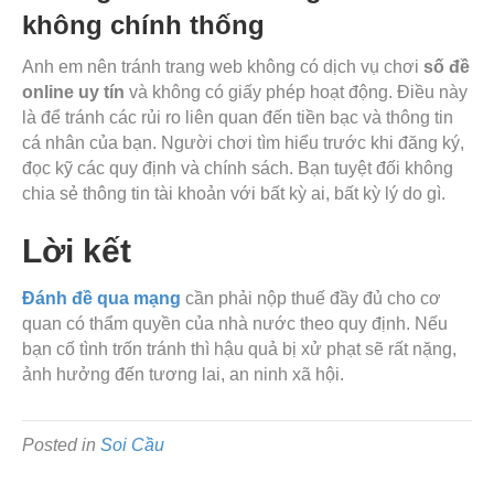
không chính thống
Anh em nên tránh trang web không có dịch vụ chơi
số đề
online uy tín
và không có giấy phép hoạt động. Điều này
là để tránh các rủi ro liên quan đến tiền bạc và thông tin
cá nhân của bạn. Người chơi tìm hiểu trước khi đăng ký,
đọc kỹ các quy định và chính sách. Bạn tuyệt đối không
chia sẻ thông tin tài khoản với bất kỳ ai, bất kỳ lý do gì.
Lời kết
Đánh đề qua mạng
cần phải nộp thuế đầy đủ cho cơ
quan có thẩm quyền của nhà nước theo quy định. Nếu
bạn cố tình trốn tránh thì hậu quả bị xử phạt sẽ rất nặng,
ảnh hưởng đến tương lai, an ninh xã hội.
Posted in
Soi Cầu