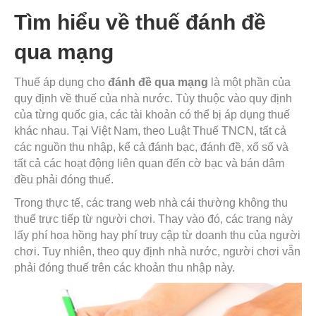
Tìm hiểu về thuế đánh đề
qua mạng
Thuế áp dụng cho
đánh đề qua mạng
là một phần của
quy định về thuế của nhà nước. Tùy thuộc vào quy định
của từng quốc gia, các tài khoản có thể bị áp dụng thuế
khác nhau. Tại Việt Nam, theo Luật Thuế TNCN, tất cả
các nguồn thu nhập, kể cả đánh bạc, đánh đề, xổ số và
tất cả các hoạt động liên quan đến cờ bạc và bán dâm
đều phải đóng thuế.
Trong thực tế, các trang web nhà cái
thường không thu
thuế trực tiếp từ người chơi. Thay vào đó, các trang này
lấy phí hoa hồng hay phí truy cập từ doanh thu của người
chơi. Tuy nhiên, theo quy định nhà nước, người chơi vẫn
phải đóng thuế trên các khoản thu nhập này.