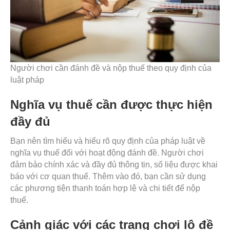
Người chơi cần đánh đề và nộp thuế theo quy định của
luật pháp
Nghĩa vụ thuế cần được thực hiện
đầy đủ
Bạn nên tìm hiểu và hiểu rõ quy định của pháp luật về
nghĩa vụ thuế đối với hoạt động đánh đề. Người chơi
đảm bảo chính xác và đầy đủ thông tin, số liệu được khai
báo với cơ quan thuế. Thêm vào đó, bạn cần sử dụng
các phương tiện thanh toán hợp lệ và chi tiết để nộp
thuế.
Cảnh giác với các trang chơi lô đề