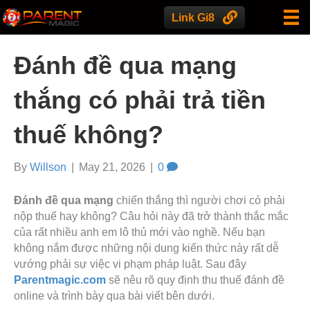
Link Gi8
Đánh đề qua mạng
thắng có phải trả tiền
thuế không?
By
Willson
|
May 21, 2026
|
0
Đánh đề qua mạng
chiến thắng thì người chơi có phải
nộp thuế hay không? Câu hỏi này đã trở thành thắc mắc
của rất nhiều anh em lô thủ mới vào nghề. Nếu bạn
không nắm được những nội dung kiến thức này rất dễ
vướng phải sự việc vi phạm pháp luật. Sau đây
Parentmagic.com
sẽ nêu rõ quy định thu thuế đánh đề
online và trình bày qua bài viết bên dưới.