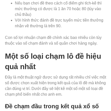
Nếu bạn chơi đề theo cách cổ điểm ghi tích-kê thì
mức thưởng có được là 1 ăn 70 hoặc 80 (tùy vào
chủ thầu)
Với hình thức đánh đề trực tuyến mức tiền thưởng
nhận về thường là trên 90.
Con số lợi nhuận chạm đề chính xác bao nhiêu còn tùy
thuộc vào số chạm đánh và số quân chơi hàng ngày.
Một số loại chạm lô đề hiệu
quả nhất
Đây là một thuật ngữ được sử dụng rất nhiều chỉ việc một
số được chọn xuất hiện trong kết quả của lô đề mà không
cần đúng vị trí. Dưới đây sẽ liệt kê một số một số loại đề
chạm phổ biến nhất cho anh em.
Đề chạm đầu trong kết quả xổ số