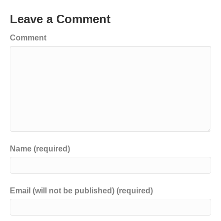
Leave a Comment
Comment
Name (required)
Email (will not be published) (required)