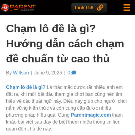
Link Gi8
Chạm lô đề là gì?
Hướng dẫn cách chạm
đề chuẩn từ cao thủ
By
Willson
|
June 9, 2026
|
0
Chạm lô đề là gì?
Là thắc mắc được rất nhiều anh em
đặt ra, khi mới bắt đầu tham gia chơi bạn cũng nên tìm
hiểu về các thuật ngữ này. Điều này giúp cho người chơi
nắm vững kiến thức và còn cung cấp được nhiều
phương pháp hiệu quả. Cùng
Parentmagic.com
tham
khảo bài viết sau đây để biết thêm nhiều thông tin liên
quan đến chủ đề này.