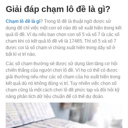
Giải đáp chạm lô đề là gì
?
Chạm lô đề là gì
? Trong lô đề là thuật ngữ được sử
dụng để chỉ việc một con số nào đó sẽ xuất hiện trong kết
quả lô đề. Ví dụ nếu bạn chọn con số 5 và số 7 là các số
chạm khi có kết quả lô đề về là 17465. Thì số 5 và số 7
được coi là số chạm vì chúng xuất hiện trong dãy số ở
bất kì vị trí nào.
Các số chạm thường sẽ được sử dụng làm tăng cơ hội
chiến thắng của người chơi lô đề. Vì họ có thể có được
giải thưởng nếu như các số chạm của họ xuất hiện trong
kết quả dù nó không đúng vị trí. Tuy nhiên việc chọn số
chạm cũng là một cách chơi lô đề phức tạp và đòi hỏi kỹ
năng phân tích dữ liệu chuẩn để có thể dự đoán.