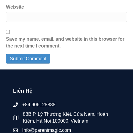
Website
Save my name, email, and website in this browser for
the next time I comment.
Liên Hệ
+84 906128888
83B P. Lý Thường Kiệt, Cửa Nam, Hoàn
Kiếm, Hà Nội 100000, Vietnam
info@parentmagic.com