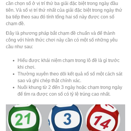
cần chọn số ở vị trí thứ ba giải đặc biệt trong ngày đầu
tiên. Và số vị trí thứ nhất của giải đặc biệt trong ngày thứ
ba tiếp theo sau đó tính tổng hai số này được con số
chạm đề.
Đây là phương pháp bắt chạm đề chuẩn và để thành
công với hình thức chơi này cần có một số những yêu
cầu như sau:
Hiểu được khái niệm chạm trong lô đề là gì trước
khi chơi.
Thường xuyên theo dõi kết quả xổ số một cách sát
sao và ghi chép thật chính xác.
Nuôi khung từ 2 đến 3 ngày hoặc chạm trong ngày
để tìm ra được con số có tỷ lệ trúng cao nhất.