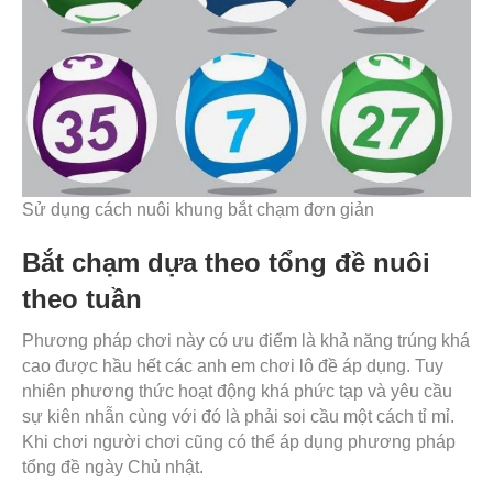
Sử dụng cách nuôi khung bắt chạm đơn giản
Bắt chạm dựa theo tổng đề nuôi
theo tuần
Phương pháp chơi này có ưu điểm là khả năng trúng khá
cao được hầu hết các anh em chơi lô đề áp dụng. Tuy
nhiên phương thức hoạt động khá phức tạp và yêu cầu
sự kiên nhẫn cùng với đó là phải soi cầu một cách tỉ mỉ.
Khi chơi người chơi cũng có thể áp dụng phương pháp
tổng đề ngày Chủ nhật.