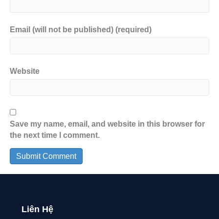
Email (will not be published) (required)
Website
Save my name, email, and website in this browser for
the next time I comment.
Liên Hệ