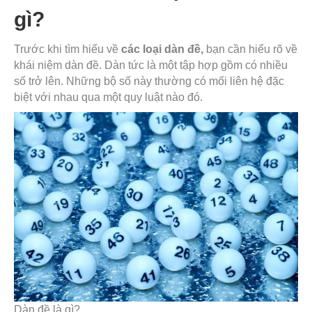
gì?
Trước khi tìm hiểu về
các loại dàn đề,
bạn cần hiểu rõ về
khái niệm dàn đề. Dàn tức là một tập hợp gồm có nhiều
số trở lên. Những bộ số này thường có mối liên hệ đặc
biệt với nhau qua một quy luật nào đó.
Dàn đề là gì?