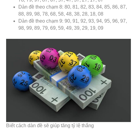
Dàn đề theo chạm 8: 80, 81, 82, 83, 84, 85, 86, 87,
88, 89, 98, 78, 68, 58, 48, 38, 28, 18, 08
Dàn đề theo chạm 9: 90, 91, 92, 93, 94, 95, 96, 97,
98, 99, 89, 79, 69, 59, 49, 39, 29, 19, 09
Biết cách dàn đề sẽ giúp tăng tỷ lệ thắng