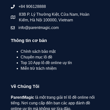
+84 906128888
83B P. Lý Thường Kiệt, Cửa Nam, Hoàn
Kiếm, Hà Nội 100000, Vietnam
info@parentmagic.com
Thông tin cơ bản
Chính sách bảo mật
Chuyên mục lô đề
Top 10 App lô đề online uy tín
Miễn trừ trách nhiệm
Về Chúng Tôi
ParentMagic
là một trang giải trí lô đề online nổi
tiếng. Nơi cung cấp đến bạn các app đánh đề
online uy tín mà không sợ lừa đảo.