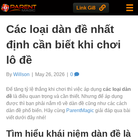
Link Gi8
Các loại dàn đề nhất
định cần biết khi chơi
lô đề
By
Willson
|
May 26, 2026
|
0
Để tăng tỷ lệ thắng khi chơi thì việc áp dụng
các loại dàn
đề
là điều quan trọng và cần thiết. Nhưng để áp dụng
được thì bạn phải nắm rõ về dàn đề cũng như các cách
dàn đề phổ biến. Hãy cùng
ParentMagic
giải đáp qua bài
viết dưới đây nhé!
Tìm hiểu khái niệm dàn đề là